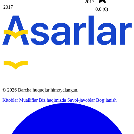
2017
2017
0.0
(0)
|
© 2026 Barcha huquqlar himoyalangan.
Kitoblar
Mualliflar
Biz haqimizda
Savol-javoblar
Bog‘lanish