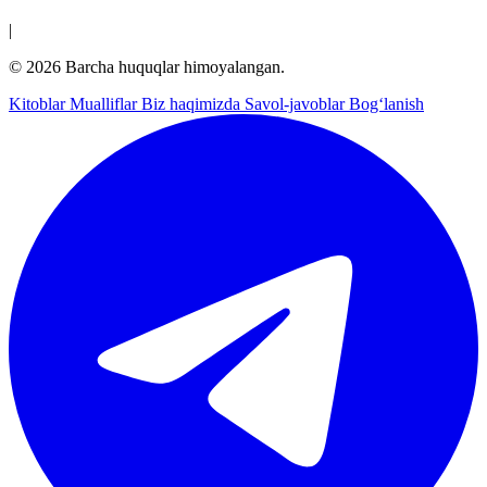
|
© 2026 Barcha huquqlar himoyalangan.
Kitoblar
Mualliflar
Biz haqimizda
Savol-javoblar
Bog‘lanish