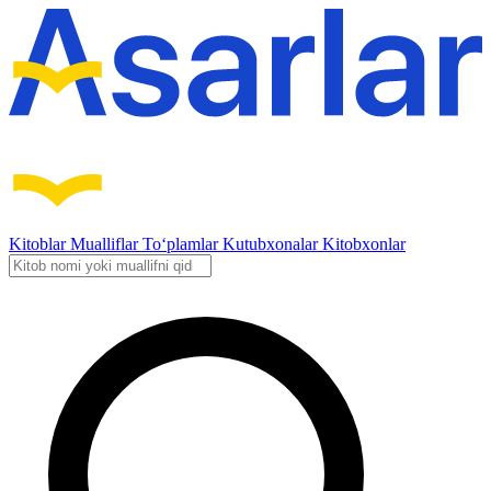
Kitoblar
Mualliflar
To‘plamlar
Kutubxonalar
Kitobxonlar