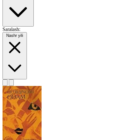
Saralash:
Nashr yili