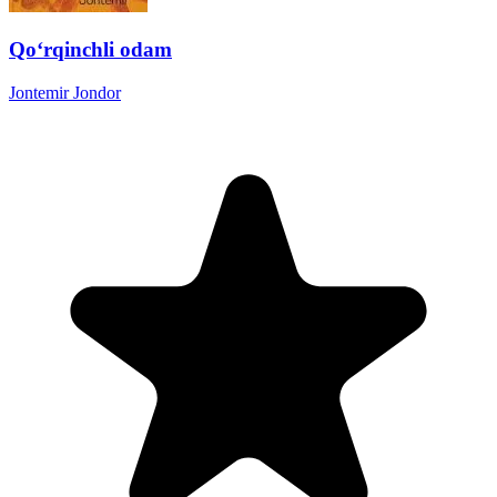
Qoʻrqinchli odam
Jontemir Jondor