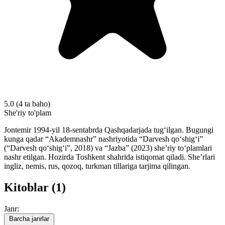
5.0
(4 ta baho)
She'riy to'plam
Jontemir 1994-yil 18-sentabrda Qashqadarjada tug‘ilgan. Bugungi
kunga qadar “Akademnashr” nashriyotida “Darvesh qoʻshigʻi”
(“Darvesh qoʻshigʻi”, 2018) va “Jazba” (2023) sheʼriy toʻplamlari
nashr etilgan. Hozirda Toshkent shahrida istiqomat qiladi. Sheʼrlari
ingliz, nemis, rus, qozoq, turkman tillariga tarjima qilingan.
Kitoblar (1)
Janr:
Barcha janrlar