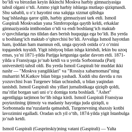
boʻldi va birozdan keyin ikkinchi Moskva harbiy gimnaziyasiga
tahsil olgani oʻtdi. Ammo yigit harbiy ishlarga mutlaqo qiziqmasdi.
Shu sababli, u oʻz hayotini ona xalqiga xizmat qilishga
bagʻishlashga qaror qilib, harbiy gimnaziyani tark etdi. Ismoil
Gaspirali Moskvadan yana Simferopolga qaytib keldi, erkaklar
gimnaziyasida imtihondan oʻtdi va endi boshlangʻich maktab
oʻquvchilariga rus tilidan dars berish huquqiga ega boʻldi. Bu yerda
u boshlangʻich maktab oʻqituvchisi boʻldi. Avvaliga Ismoil hayotdan
ham, ijoddan ham mamnun edi, unga quyosh ostida oʻz oʻrnini
topgandek tuyuldi. Yigit ishtiyoq bilan ishga kirishdi, lekin bu uzoq
emas, yaʼni 1871-yilda Parijga ketguniga qadar davom etdi. 1871-
yilda u Fransiyaga joʻnab ketdi va u yerda Sorbonnada (Parij
universiteti) tahsil oldi. Bu yerda Ismoil Gaspirali bir muddat ikki
nashr — "Moskva yangiliklari" va "Rossiya xabarnomasi"ning
muharriri M.Katkov bilan birga yashadi. Xuddi shu davrda u rus
yozuvchisi Ivan Turgenev bilan uchrashdi, u bilan yaqindan
tanishdi. Ismoil Gaspirali shu yillari jurnalistikaga qiziqib qoldi,
maʼrifat borgan sari uni oʻz domiga torta boshladi. "Ashet"
agentligiga tarjimon boʻlib ishga kirdi. Ismoil Gaspirali Fransiyaa
poytaxtining ijtimoiy va madaniy hayotiga juda qiziqdi, u
Sorbonnada maʼruzalarda qatnashdi, Turgenevning shaxsiy kotibi
lavozimini egalladi. Oradan uch yil oʻtib, 1874-yilda yigit Istanbulga
joʻnab ketdi.
Ismoil Gaspirali (Gasprinskiy)ning vatani (Gaspirali) — Yalta