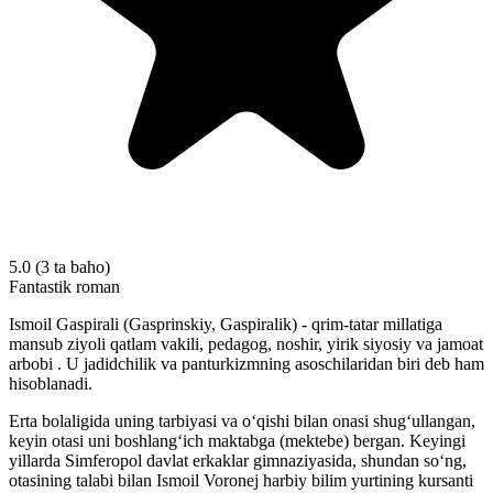
5.0
(3 ta baho)
Fantastik roman
Ismoil Gaspirali (Gasprinskiy, Gaspiralik) - qrim-tatar millatiga
mansub ziyoli qatlam vakili, pedagog, noshir, yirik siyosiy va jamoat
arbobi . U jadidchilik va panturkizmning asoschilaridan biri deb ham
hisoblanadi.
Erta bolaligida uning tarbiyasi va oʻqishi bilan onasi shugʻullangan,
keyin otasi uni boshlangʻich maktabga (mektebe) bergan. Keyingi
yillarda Simferopol davlat erkaklar gimnaziyasida, shundan soʻng,
otasining talabi bilan Ismoil Voronej harbiy bilim yurtining kursanti