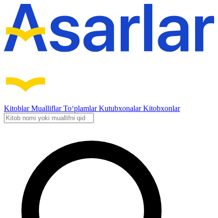
Kitoblar
Mualliflar
To‘plamlar
Kutubxonalar
Kitobxonlar