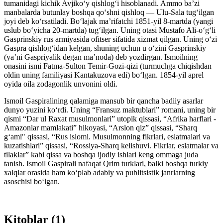
tumanidagi kichik Avjikoʻy qishlogʻi hisoblanadi. Ammo baʼzi
manbalarda butunlay boshqa qoʻshni qishloq — Ulu-Sala tugʻilgan
joyi deb koʻrsatiladi. Boʻlajak maʼrifatchi 1851-yil 8-martda (yangi
uslub boʻyicha 20-martda) tugʻilgan. Uning otasi Mustafo Ali-oʻgʻli
Gasprinskiy rus armiyasida ofitser sifatida xizmat qilgan. Uning oʻzi
Gaspra qishlogʻidan kelgan, shuning uchun u oʻzini Gasprinskiy
(yaʼni Gaspriyalik degan maʼnoda) deb yozdirgan. Ismoilning
onasini ismi Fatma-Sulton Temir-Gozi-qizi (turmuchga chiqishdan
oldin uning familiyasi Kantakuzova edi) boʻlgan. 1854-yil aprel
oyida oila zodagonlik unvonini oldi.
Ismoil Gaspiralining qalamiga mansub bir qancha badiiy asarlar
dunyo yuzini koʻrdi. Uning “Fransuz maktublari” romani, uning bir
qismi “Dar ul Raxat musulmonlari” utopik qissasi, “Afrika harflari -
Amazonlar mamlakati” hikoyasi, “Arslon qiz” qissasi, “Sharq
gʻami" qissasi, “Rus islomi. Musulmonning fikrlari, eslatmalari va
kuzatishlari” qissasi, “Rossiya-Sharq kelishuvi. Fikrlar, eslatmalar va
tilaklar” kabi qissa va boshqa ijodiy ishlari keng ommaga juda
tanish. Ismoil Gaspirali nafaqat Qrim turklari, balki boshqa turkiy
xalqlar orasida ham koʻplab adabiy va publitsistik janrlarning
asoschisi boʻlgan.
Kitoblar (1)