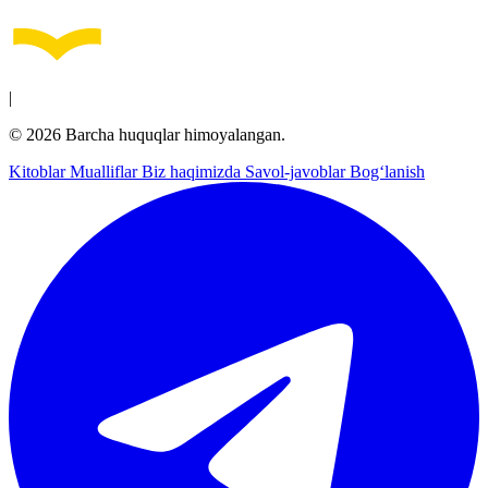
|
© 2026 Barcha huquqlar himoyalangan.
Kitoblar
Mualliflar
Biz haqimizda
Savol-javoblar
Bog‘lanish