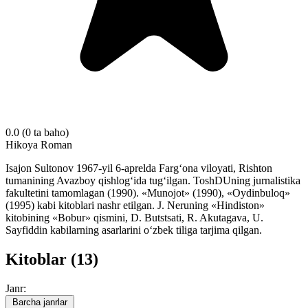
0.0
(0 ta baho)
Hikoya
Roman
Isajon Sultonov 1967-yil 6-aprelda Farg‘ona viloyati, Rishton
tumanining Avazboy qishlog‘ida tug‘ilgan. ToshDUning jurnalistika
fakultetini tamomlagan (1990). «Munojot» (1990), «Oydinbuloq»
(1995) kabi kitoblari nashr etilgan. J. Neruning «Hindiston»
kitobining «Bobur» qismini, D. Butstsati, R. Akutagava, U.
Sayfiddin kabilarning asarlarini o‘zbek tiliga tarjima qilgan.
Kitoblar (13)
Janr:
Barcha janrlar