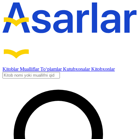
Kitoblar
Mualliflar
To‘plamlar
Kutubxonalar
Kitobxonlar