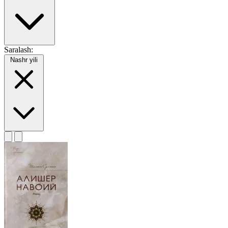
Saralash:
Nashr yili