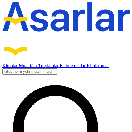
Kitoblar
Mualliflar
To‘plamlar
Kutubxonalar
Kitobxonlar