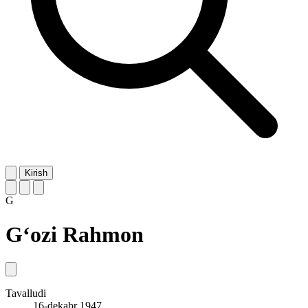
Kirish
G
G‘ozi Rahmon
Tavalludi
16-dekabr 1947