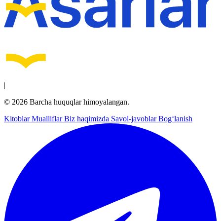
|
© 2026 Barcha huquqlar himoyalangan.
Kitoblar
Mualliflar
Biz haqimizda
Savol-javoblar
Bog‘lanish