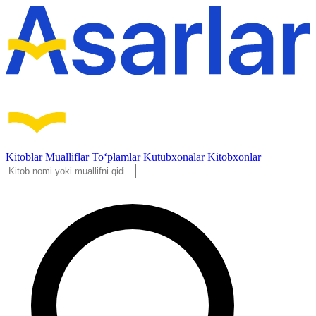
Kitoblar
Mualliflar
To‘plamlar
Kutubxonalar
Kitobxonlar