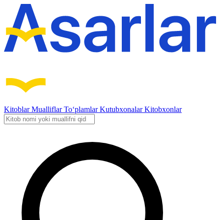
Kitoblar
Mualliflar
To‘plamlar
Kutubxonalar
Kitobxonlar