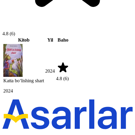
4.8
(6)
Kitob
Yil
Baho
2024
4.8
(6)
Katta boʻlishing shart
2024