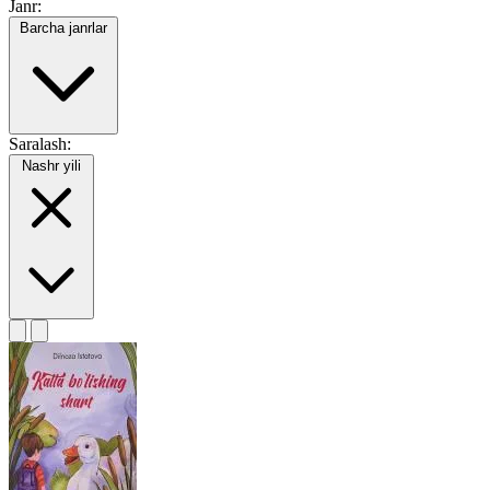
Janr:
Barcha janrlar
Saralash:
Nashr yili