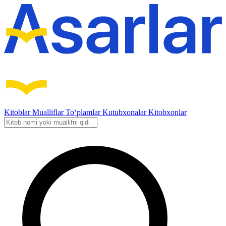
Kitoblar
Mualliflar
To‘plamlar
Kutubxonalar
Kitobxonlar