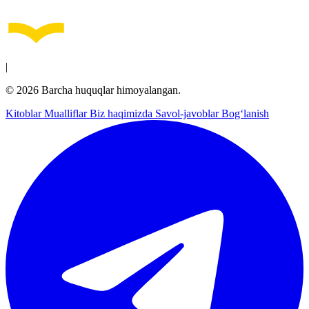
|
© 2026 Barcha huquqlar himoyalangan.
Kitoblar
Mualliflar
Biz haqimizda
Savol-javoblar
Bog‘lanish