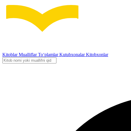
Kitoblar
Mualliflar
To‘plamlar
Kutubxonalar
Kitobxonlar