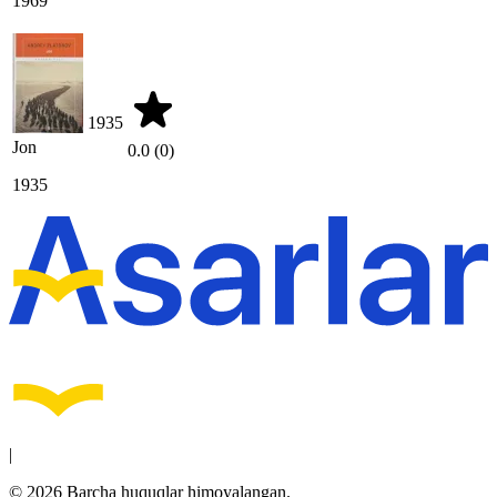
1969
1935
Jon
0.0
(0)
1935
|
© 2026 Barcha huquqlar himoyalangan.