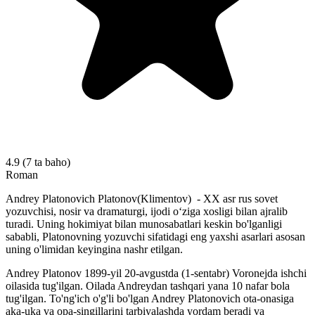
4.9
(7 ta baho)
Roman
Andrey Platonovich Platonov(Klimentov) - XX asr rus sovet
yozuvchisi, nosir va dramaturgi, ijodi oʻziga xosligi bilan ajralib
turadi. Uning hokimiyat bilan munosabatlari keskin bo'lganligi
sababli, Platonovning yozuvchi sifatidagi eng yaxshi asarlari asosan
uning o'limidan keyingina nashr etilgan.
Andrey Platonov 1899-yil 20-avgustda (1-sentabr) Voronejda ishchi
oilasida tug'ilgan. Oilada Andreydan tashqari yana 10 nafar bola
tug'ilgan. To'ng'ich o'g'li bo'lgan Andrey Platonovich ota-onasiga
aka-uka va opa-singillarini tarbiyalashda yordam beradi va