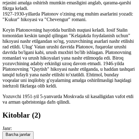
rejasini amalga oshirish mumkin emasligini anglab, qarama-qarshi
fikrga keladi.
1927-1930-yillarda Platonov o'zining eng muhim asarlarini yozadi:
"Kukur" hikoyasi va "Chevengur" romani.
Keyin Platonovning hayotida burilish nuqtasi keladi. Iosif Stalin
tomonidan keskin tanqid qilingan "Kelajakda foydalanish uchun"
hikoyasi nashr etilgandan so'ng, yozuvchining asarlari nashr etilishi
rad etildi. Ulug' Vatan urushi davrida Platonov, fuqarolar urushi
davrida bo'lgani kabi, urush muxbiri bo'lib ishlagan. Platonovning
romanlari va urush hikoyalari yana nashr etilmoqda edi. Biroq
yozuvchining adabiy erkinligi uzoq davom etmadi. 1946-yilda
Platonovning "Qaytish" hikoyasi nashr etilganda, u haddan tashqari
tanqid tufayli yana nashr etilishi to'xtatildi. Ehtimol, bunday
voqealar uni inqilobiy g'oyalarning amalga oshirilmasligi haqidagi
istehzoli fikrlarga olib keldi.
Yozuvchi 1951-yil 5-yanvarda Moskvada sil kasalligidan vafot etdi
va arman qabristoniga dafn qilindi.
Kitoblar (2)
Janr:
Barcha janrlar