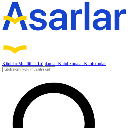
Kitoblar
Mualliflar
To‘plamlar
Kutubxonalar
Kitobxonlar