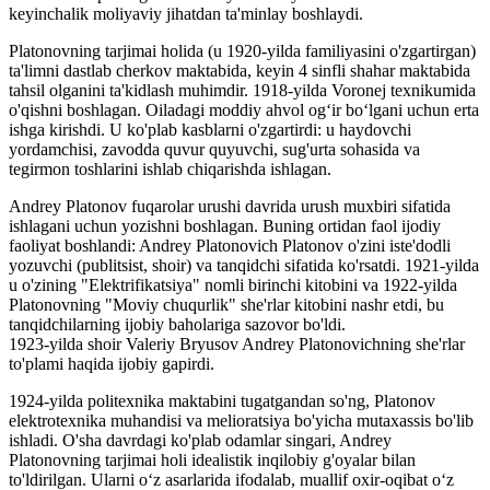
keyinchalik moliyaviy jihatdan ta'minlay boshlaydi.
Platonovning tarjimai holida (u 1920-yilda familiyasini o'zgartirgan)
ta'limni dastlab cherkov maktabida, keyin 4 sinfli shahar maktabida
tahsil olganini ta'kidlash muhimdir. 1918-yilda Voronej texnikumida
o'qishni boshlagan. Oiladagi moddiy ahvol og‘ir bo‘lgani uchun erta
ishga kirishdi. U ko'plab kasblarni o'zgartirdi: u haydovchi
yordamchisi, zavodda quvur quyuvchi, sug'urta sohasida va
tegirmon toshlarini ishlab chiqarishda ishlagan.
Andrey Platonov fuqarolar urushi davrida urush muxbiri sifatida
ishlagani uchun yozishni boshlagan. Buning ortidan faol ijodiy
faoliyat boshlandi: Andrey Platonovich Platonov o'zini iste'dodli
yozuvchi (publitsist, shoir) va tanqidchi sifatida ko'rsatdi. 1921-yilda
u o'zining "Elektrifikatsiya" nomli birinchi kitobini va 1922-yilda
Platonovning "Moviy chuqurlik" she'rlar kitobini nashr etdi, bu
tanqidchilarning ijobiy baholariga sazovor bo'ldi.
1923-yilda shoir Valeriy Bryusov Andrey Platonovichning she'rlar
to'plami haqida ijobiy gapirdi.
1924-yilda politexnika maktabini tugatgandan so'ng, Platonov
elektrotexnika muhandisi va melioratsiya bo'yicha mutaxassis bo'lib
ishladi. O'sha davrdagi ko'plab odamlar singari, Andrey
Platonovning tarjimai holi idealistik inqilobiy g'oyalar bilan
to'ldirilgan. Ularni o‘z asarlarida ifodalab, muallif oxir-oqibat o‘z