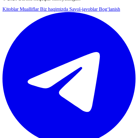
Kitoblar
Mualliflar
Biz haqimizda
Savol-javoblar
Bog‘lanish