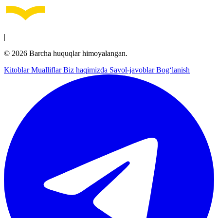
|
© 2026 Barcha huquqlar himoyalangan.
Kitoblar
Mualliflar
Biz haqimizda
Savol-javoblar
Bog‘lanish