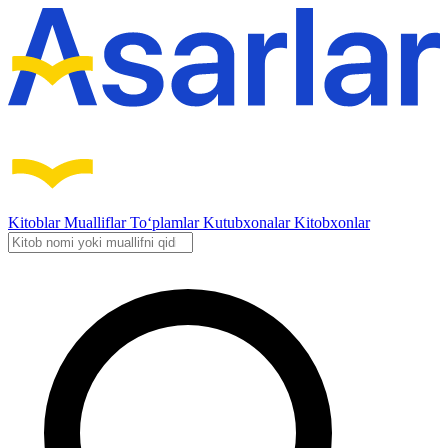
Kitoblar
Mualliflar
To‘plamlar
Kutubxonalar
Kitobxonlar