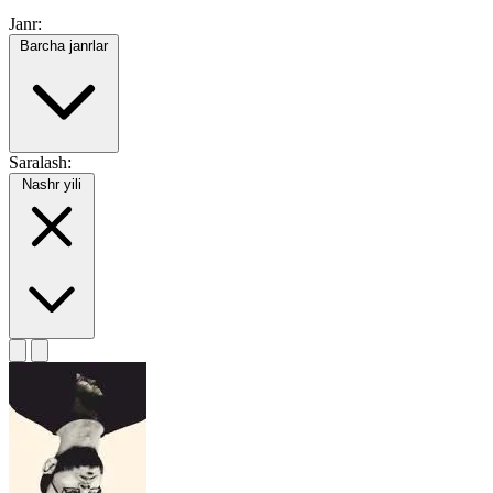
Janr:
Barcha janrlar
Saralash:
Nashr yili