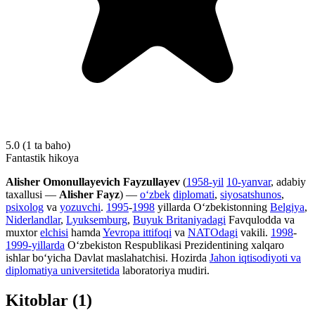
5.0
(1 ta baho)
Fantastik hikoya
Alisher Omonullayevich Fayzullayev
(
1958-yil
10-yanvar
, adabiy
taxallusi —
Alisher Fayz
) —
oʻzbek
diplomati
,
siyosatshunos
,
psixolog
va
yozuvchi
.
1995
-
1998
yillarda Oʻzbekistonning
Belgiya
,
Niderlandlar
,
Lyuksemburg
,
Buyuk Britaniyadagi
Favqulodda va
muxtor
elchisi
hamda
Yevropa ittifoqi
va
NATOdagi
vakili.
1998
-
1999-yillarda
Oʻzbekiston Respublikasi Prezidentining xalqaro
ishlar boʻyicha Davlat maslahatchisi. Hozirda
Jahon iqtisodiyoti va
diplomatiya universitetida
laboratoriya mudiri.
Kitoblar (1)