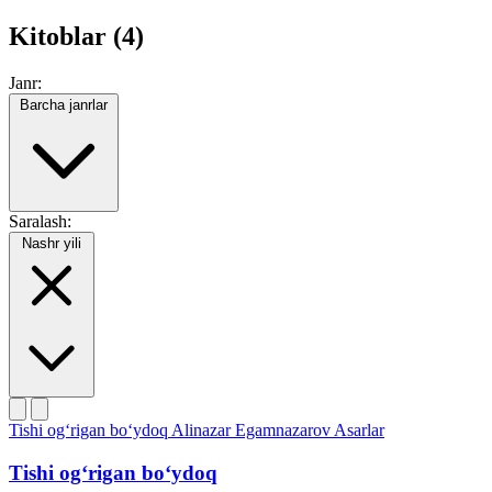
Kitoblar (4)
Janr:
Barcha janrlar
Saralash:
Nashr yili
Tishi og‘rigan bo‘ydoq
Alinazar Egamnazarov
Asarlar
Tishi og‘rigan bo‘ydoq