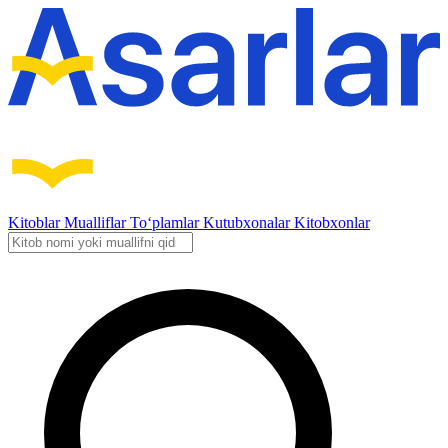
Kitoblar
Mualliflar
To‘plamlar
Kutubxonalar
Kitobxonlar