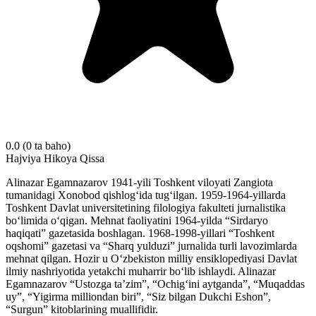
0.0
(0 ta baho)
Hajviya
Hikoya
Qissa
Alinazar Egamnazarov 1941-yili Toshkent viloyati Zangiota
tumanidagi Xonobod qishlogʻida tugʻilgan. 1959-1964-yillarda
Toshkent Davlat universitetining filologiya fakulteti jurnalistika
boʻlimida oʻqigan. Mehnat faoliyatini 1964-yilda “Sirdaryo
haqiqati” gazetasida boshlagan. 1968-1998-yillari “Toshkent
oqshomi” gazetasi va “Sharq yulduzi” jurnalida turli lavozimlarda
mehnat qilgan. Hozir u Oʻzbekiston milliy ensiklopediyasi Davlat
ilmiy nashriyotida yetakchi muharrir boʻlib ishlaydi. Alinazar
Egamnazarov “Ustozga taʼzim”, “Ochigʻini aytganda”, “Muqaddas
uy”, “Yigirma milliondan biri”, “Siz bilgan Dukchi Eshon”,
“Surgun” kitoblarining muallifidir.