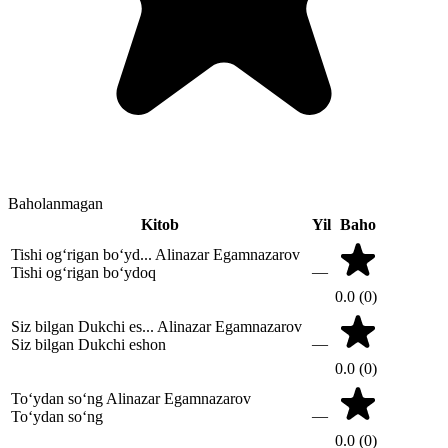
Baholanmagan
Kitob
Yil
Baho
Tishi og‘rigan bo‘yd...
Alinazar Egamnazarov
—
Tishi og‘rigan bo‘ydoq
0.0
(0)
Siz bilgan Dukchi es...
Alinazar Egamnazarov
—
Siz bilgan Dukchi eshon
0.0
(0)
To‘ydan so‘ng
Alinazar Egamnazarov
—
To‘ydan so‘ng
0.0
(0)