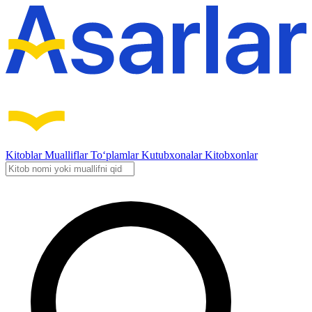
Kitoblar
Mualliflar
To‘plamlar
Kutubxonalar
Kitobxonlar