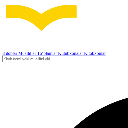
Kitoblar
Mualliflar
To‘plamlar
Kutubxonalar
Kitobxonlar