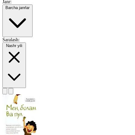
Janr:
Barcha janrlar
Saralash:
Nashr yili