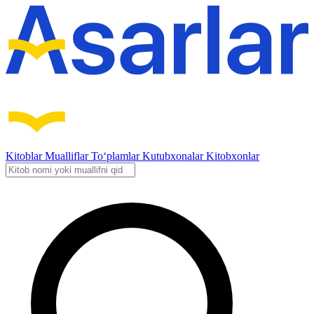
Kitoblar
Mualliflar
To‘plamlar
Kutubxonalar
Kitobxonlar