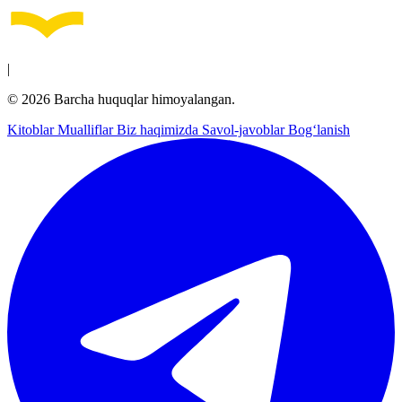
|
© 2026 Barcha huquqlar himoyalangan.
Kitoblar
Mualliflar
Biz haqimizda
Savol-javoblar
Bog‘lanish