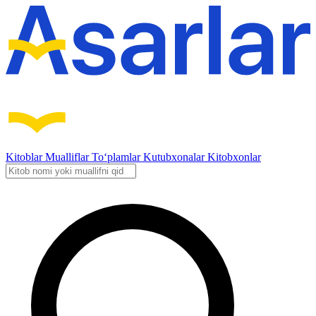
Kitoblar
Mualliflar
To‘plamlar
Kutubxonalar
Kitobxonlar