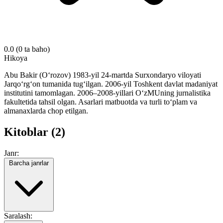
0.0
(0 ta baho)
Hikoya
Abu Bakir (O‘rozov) 1983-yil 24-martda Surxondaryo viloyati
Jarqo‘rg‘on tumanida tug‘ilgan. 2006-yil Toshkent davlat madaniyat
institutini tamomlagan. 2006–2008-yillari O‘zMUning jurnalistika
fakultetida tahsil olgan. Asarlari matbuotda va turli to‘plam va
almanaxlarda chop etilgan.
Kitoblar (2)
Janr:
Barcha janrlar
Saralash: