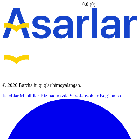
0.0
(0)
|
© 2026 Barcha huquqlar himoyalangan.
Kitoblar
Mualliflar
Biz haqimizda
Savol-javoblar
Bog‘lanish