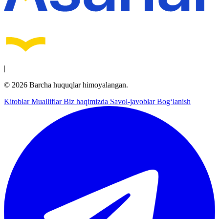
|
© 2026 Barcha huquqlar himoyalangan.
Kitoblar
Mualliflar
Biz haqimizda
Savol-javoblar
Bog‘lanish