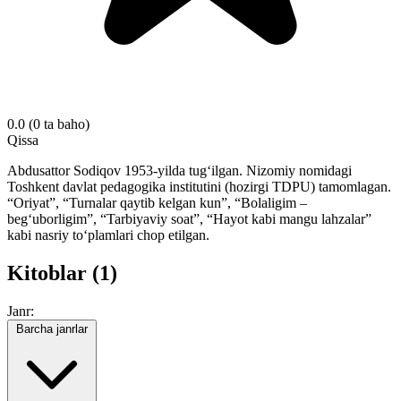
0.0
(0 ta baho)
Qissa
Abdusattor Sodiqov 1953-yilda tug‘ilgan. Nizomiy nomidagi
Toshkent davlat pedagogika institutini (hozirgi TDPU) tamomlagan.
“Oriyat”, “Turnalar qaytib kelgan kun”, “Bolaligim –
beg‘uborligim”, “Tarbiyaviy soat”, “Hayot kabi mangu lahzalar”
kabi nasriy to‘plamlari chop etilgan.
Kitoblar (1)
Janr:
Barcha janrlar