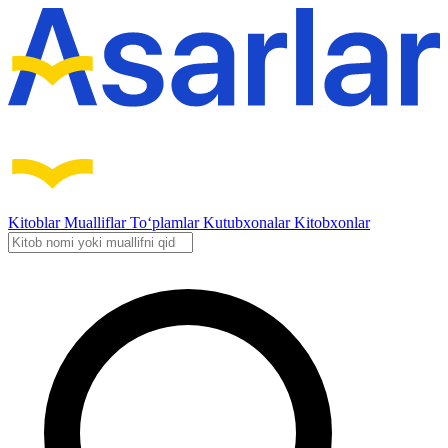
Kitoblar
Mualliflar
To‘plamlar
Kutubxonalar
Kitobxonlar