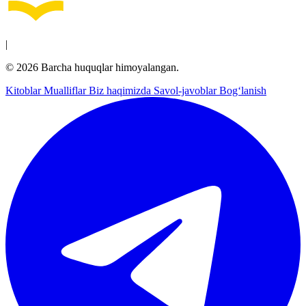
|
© 2026 Barcha huquqlar himoyalangan.
Kitoblar
Mualliflar
Biz haqimizda
Savol-javoblar
Bog‘lanish