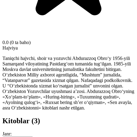
0.0
(0 ta baho)
Hajviya
Taniqchi hajvchi, shoir va yozuvchi Abdurazzoq Obro‘y 1956-yili
Samarqand viloyatining Pastdarg‘om tumanida tug‘ilgan. 1985-yili
Moskva davlat universitetining jurnalistika fakultetini bitirgan.
O‘zbekiston Milliy axborot agentligida, “Mushtum” jurnalida,
“Vatanparvar” gazetasida xizmat qilgan. Nafaqadagi podkolkovnik.
U “O‘zbekistonda xizmat ko‘rsatgan jurnalist” unvonini olgan.
O‘zbekiston Yozuvchilar uyushmasi a’zosi. Abdurazzoq Obro‘yning
«Xo‘plam-to‘plam», «Huring-hiring», «Tuxumning qudrati»,
«Ayolning qulog‘i», «Ruxsat bering sh’er o‘qiyman», «Sen avayla,
asra O‘zbekistonni» kitoblari nashr etilgan.
Kitoblar (3)
Janr: