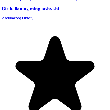
Bir kallaning ming tashvishi
Abdurazzoq Obro‘y