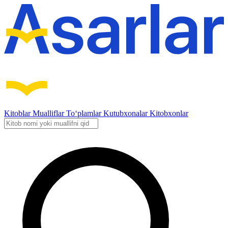
Kitoblar
Mualliflar
To‘plamlar
Kutubxonalar
Kitobxonlar