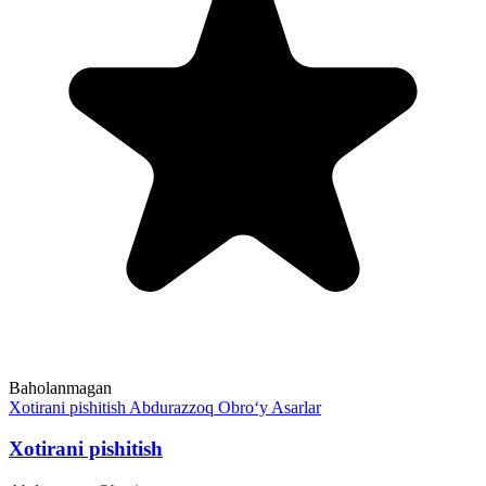
Baholanmagan
Xotirani pishitish
Abdurazzoq Obro‘y
Asarlar
Xotirani pishitish