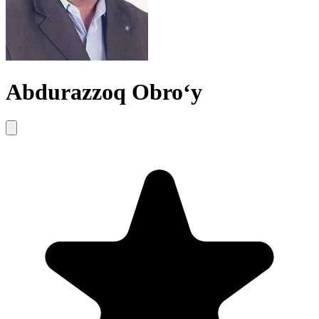
Abdurazzoq Obro‘y