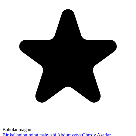
Baholanmagan
Bir kallaning ming tashvishi
Abdurazzoq Obro‘y
Asarlar