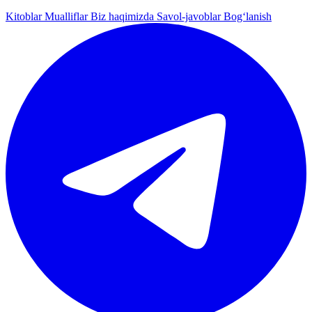
Kitoblar
Mualliflar
Biz haqimizda
Savol-javoblar
Bog‘lanish