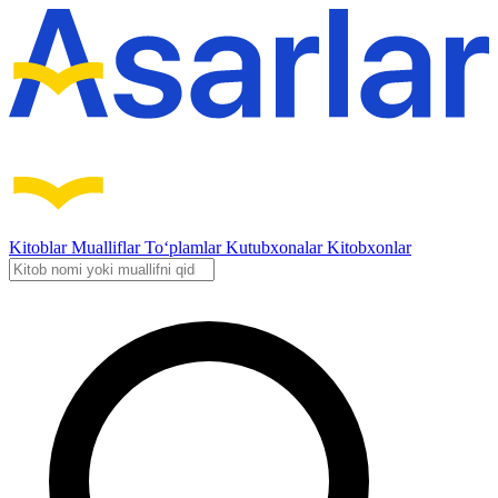
Kitoblar
Mualliflar
To‘plamlar
Kutubxonalar
Kitobxonlar