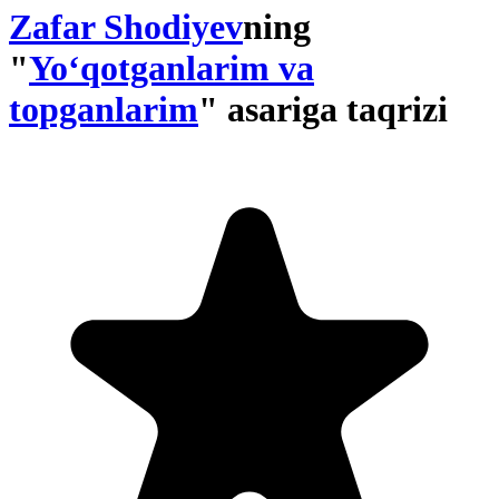
Zafar Shodiyev
ning
"
Yo‘qotganlarim va
topganlarim
" asariga taqrizi