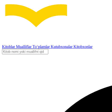
Kitoblar
Mualliflar
To‘plamlar
Kutubxonalar
Kitobxonlar