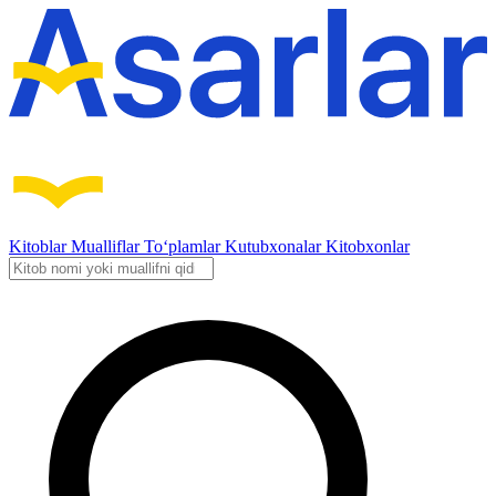
Kitoblar
Mualliflar
To‘plamlar
Kutubxonalar
Kitobxonlar