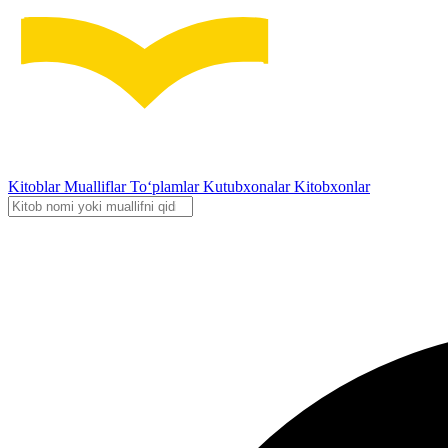
Kitoblar
Mualliflar
To‘plamlar
Kutubxonalar
Kitobxonlar