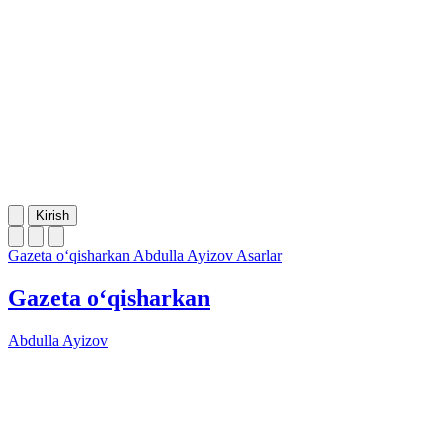
Kirish
Gazeta o‘qisharkan
Abdulla Ayizov
Asarlar
Gazeta o‘qisharkan
Abdulla Ayizov