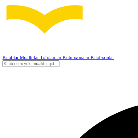
Kitoblar
Mualliflar
To‘plamlar
Kutubxonalar
Kitobxonlar