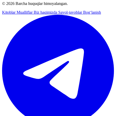
© 2026 Barcha huquqlar himoyalangan.
Kitoblar
Mualliflar
Biz haqimizda
Savol-javoblar
Bog‘lanish