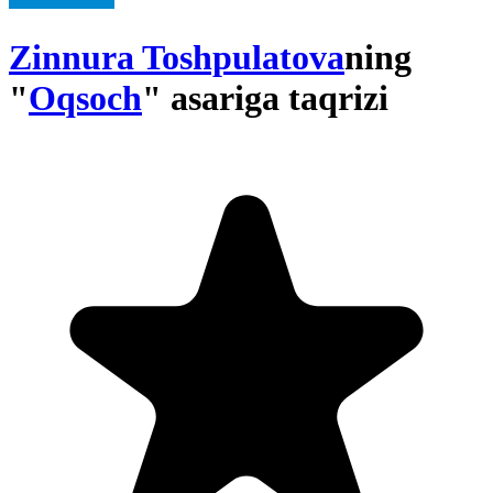
Zinnura Toshpulatova
ning
"
Oqsoch
" asariga taqrizi