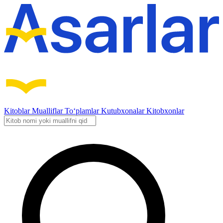
Kitoblar
Mualliflar
To‘plamlar
Kutubxonalar
Kitobxonlar