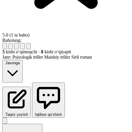
5.0
(1 ta baho)
Baholang:
5
kishi oʻqimoqchi
·
8
kishi oʻqiyapti
Janr:
Psixologik triller
Maishiy triller
Sirli roman
Javonga
Taqriz yozish
Iqtibos qo‘shish