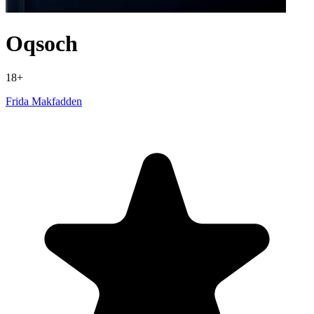
Oqsoch
18+
Frida Makfadden