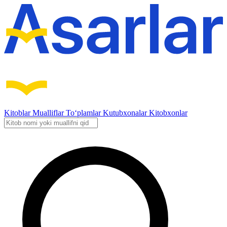
Kitoblar
Mualliflar
To‘plamlar
Kutubxonalar
Kitobxonlar