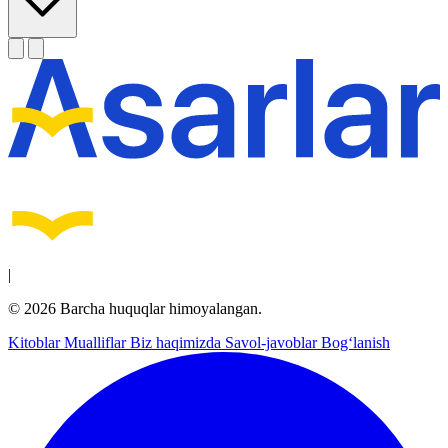
|
© 2026 Barcha huquqlar himoyalangan.
Kitoblar
Mualliflar
Biz haqimizda
Savol-javoblar
Bog‘lanish