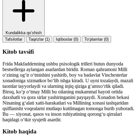
Kundalikka qo‘shish
Tafsilotlar
Taqrizlar (1)
Iqtiboslar (0)
To‘plamlar (0)
Kitob tavsifi
Frida Makfaddenning ushbu psixologik trilleri butun dunyoda
bestsellerga aylangan asarlardan biridir. Roman qahramoni Milli
o‘zining og‘ir o‘tmishini yashirib, boy va badavlat Vinchesterlar
xonadoniga xizmatkor bo‘lib ishga kiradi. U uyni tozalaydi, mazali
taomlar tayyorlaydi va ularning injiq qiziga g‘amxo‘rlik qiladi.
Biroq, ko‘p o‘tmay Milli bu oilaning mukammal hayoti ortida
daxshatli va qora sirlar yashiringanini payqaydi. Xonadon bekasi
Ninaning g‘alati xatti-harakatlari va Millining xonasi tashqaridan
qulflanishi voqealarni mutlaqo kutilmagan tomonga burib yuboradi.
Bu — xiyonat, qasos va inson ruhiyatining qorong‘u qirralari
haqidagi o‘tkir syujetli asardir.
Kitob haqida