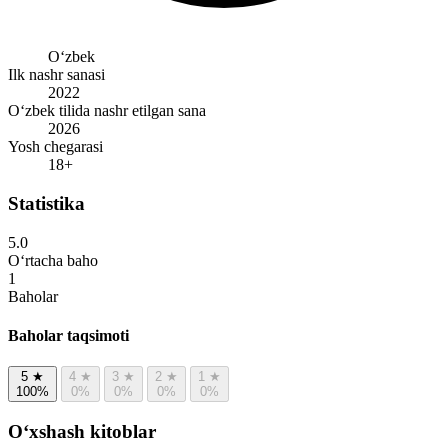
Oʻzbek
Ilk nashr sanasi
2022
O‘zbek tilida nashr etilgan sana
2026
Yosh chegarasi
18+
Statistika
5.0
O‘rtacha baho
1
Baholar
Baholar taqsimoti
5
★
4
★
3
★
2
★
1
★
100%
0%
0%
0%
0%
Oʻxshash kitoblar