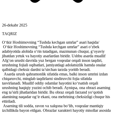
26-dekabr 2025
TAQRIZ
O‘tkir Hoshimovning “Tushda kechgan umrlar” asari haqida/
O‘tkir Hoshimovning “Tushda kechgan umrlar” asari o‘zbek
adabiyotida alohida o‘rin tutadigan, mazmunan chuqur, g‘oyaviy
jihatdan yetuk va hayotiy asarlardan biridir. Ushbu asarda muallif
Afg‘on urushi davrida yuz bergan voqealar orqali inson taqdiri,
urushning fojiali oqibatlari, jamiyatdagi adolatsizlik hamda onalar
qalbidagi cheksiz dardni ta’sirchan tarzda yoritib beradi.
Asarda urush qahramonlik sifatida emas, balki inson umrini izdan
chiqaruvchi, minglab taqdirlarni sindiruvchi fojia sifatida
tasvirlanadi. Muallif oddiy odamlar hayotini ko‘rsatish orqali
urushning haqiqiy yuzini ochib beradi. Ayniqsa, ona obrazi asarning
eng ta’sirli jihatlaridan biridir. Bu obraz orqali farzand yo‘qotish
alamining naqadar og‘ir ekani, ona mehrining cheksizligi chuqur his
ettiriladi.
Asarning tili sodda, ravon va xalqona bo‘lib, voqealar mantiqiy
izchillikda bayon etilgan. Obrazlar xarakteri hayotiy misollar asosida