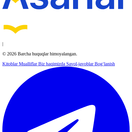
|
© 2026 Barcha huquqlar himoyalangan.
Kitoblar
Mualliflar
Biz haqimizda
Savol-javoblar
Bog‘lanish