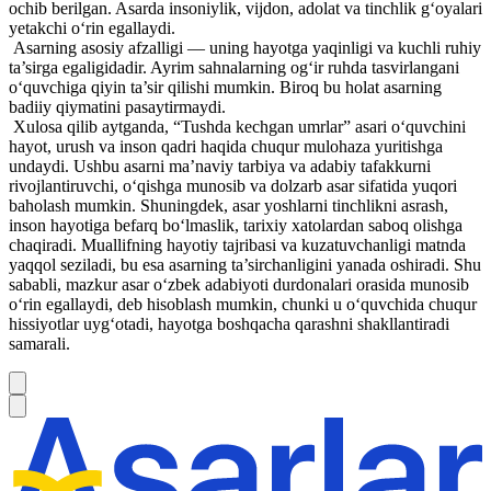
ochib berilgan. Asarda insoniylik, vijdon, adolat va tinchlik g‘oyalari
yetakchi o‘rin egallaydi.
Asarning asosiy afzalligi — uning hayotga yaqinligi va kuchli ruhiy
ta’sirga egaligidadir. Ayrim sahnalarning og‘ir ruhda tasvirlangani
o‘quvchiga qiyin ta’sir qilishi mumkin. Biroq bu holat asarning
badiiy qiymatini pasaytirmaydi.
Xulosa qilib aytganda, “Tushda kechgan umrlar” asari o‘quvchini
hayot, urush va inson qadri haqida chuqur mulohaza yuritishga
undaydi. Ushbu asarni ma’naviy tarbiya va adabiy tafakkurni
rivojlantiruvchi, o‘qishga munosib va dolzarb asar sifatida yuqori
baholash mumkin. Shuningdek, asar yoshlarni tinchlikni asrash,
inson hayotiga befarq bo‘lmaslik, tarixiy xatolardan saboq olishga
chaqiradi. Muallifning hayotiy tajribasi va kuzatuvchanligi matnda
yaqqol seziladi, bu esa asarning ta’sirchanligini yanada oshiradi. Shu
sababli, mazkur asar o‘zbek adabiyoti durdonalari orasida munosib
o‘rin egallaydi, deb hisoblash mumkin, chunki u o‘quvchida chuqur
hissiyotlar uyg‘otadi, hayotga boshqacha qarashni shakllantiradi
samarali.