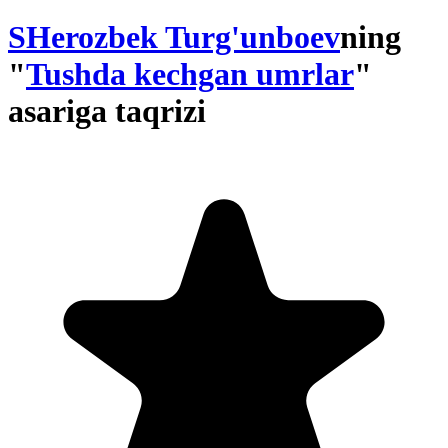
SHerozbek Turg'unboev
ning
"
Tushda kechgan umrlar
"
asariga taqrizi