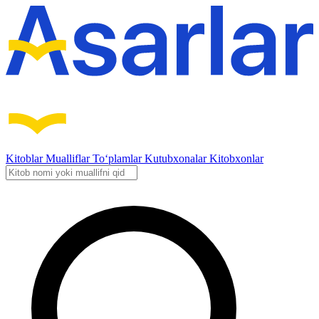
Kitoblar
Mualliflar
To‘plamlar
Kutubxonalar
Kitobxonlar