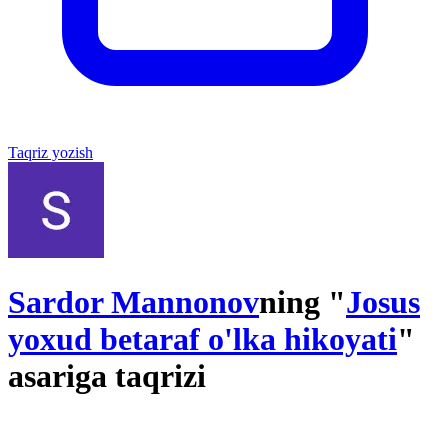
Taqriz yozish
Sardor Mannonov
ning "
Josus
yoxud betaraf o'lka hikoyati
"
asariga taqrizi