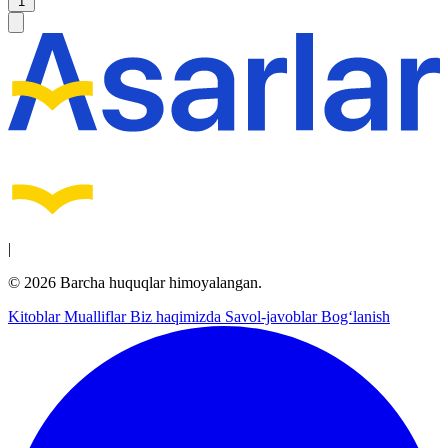
1
|
© 2026 Barcha huquqlar himoyalangan.
Kitoblar
Mualliflar
Biz haqimizda
Savol-javoblar
Bog‘lanish