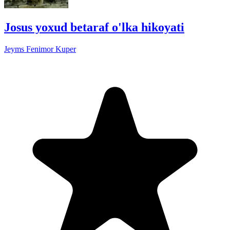
Josus yoxud betaraf o'lka hikoyati
Jeyms Fenimor Kuper