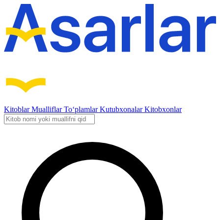
Kitoblar
Mualliflar
To‘plamlar
Kutubxonalar
Kitobxonlar