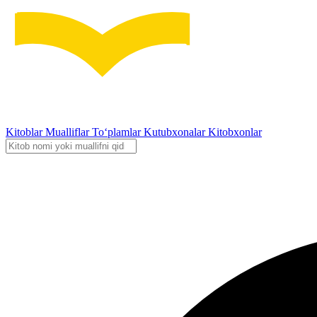
Kitoblar
Mualliflar
To‘plamlar
Kutubxonalar
Kitobxonlar