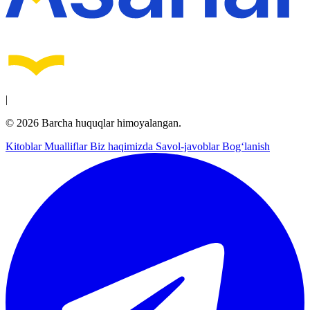
|
© 2026 Barcha huquqlar himoyalangan.
Kitoblar
Mualliflar
Biz haqimizda
Savol-javoblar
Bog‘lanish