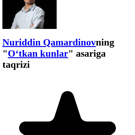
Nuriddin Qamardinov
ning
"
O‘tkan kunlar
" asariga
taqrizi