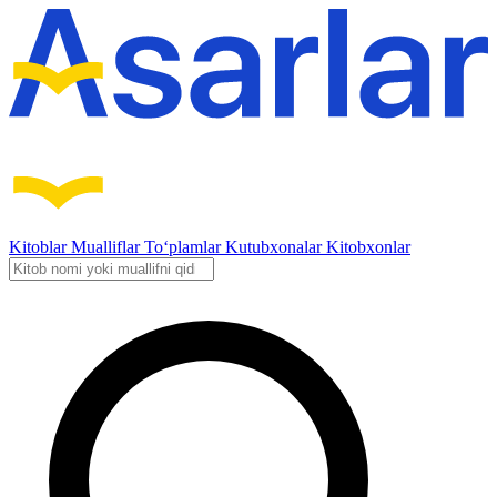
Kitoblar
Mualliflar
To‘plamlar
Kutubxonalar
Kitobxonlar