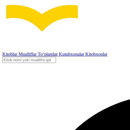
Kitoblar
Mualliflar
To‘plamlar
Kutubxonalar
Kitobxonlar