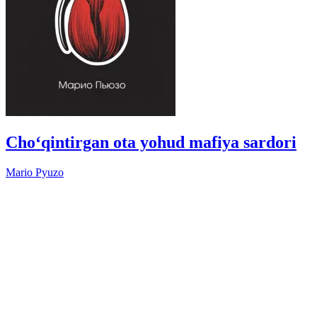
Cho‘qintirgan ota yohud mafiya sardori
Mario Pyuzo