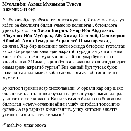
Муаллифи: Ахмад Мухаммад Турсун
Хажми: 584 бет
Ушбу китобда дунёга катта хисса кушган, Ислом оламида уз
хаёти ва фаолияти билан учмас из колдирган, баъзиларга
урнак була олган
Хасан Басрий, Умар Ибн Абдулазиз,
Абдуллох Ибн Муборак, Абу Хомид Газзолий, Салохиддин
Айюбий, Амир Темур ва Аврангзеб Оламгир
хакида
ёзилган. Хар бир шахснинг хаёти хакида батафсил тухталган
ва хар бирида бошкалардан ажратиб турадиган узига яраша
хислат булган. Энг мухими: нега айнан улар буюк шахс
хисобланган? Нима уларни бошкалардан ва хозирги даврдаги
одамлардан ажратиб турган? Биз кандай йул тутсак буюк
шахсиятга айланамиз? каби саволларга жавоб топишингиз
мумкин.
Бу китоб тарихий асар хисобланади. У оркали хар бир шахс
билан якиндан танишса булади ва рухан улар яшаган даврда
узингизни хис киласиз. Катта эхтимол билан сиз билган ва
билмаган маълумотларни айнан ушбу китобдан топсангиз
булади. Агар тарихга кизиксангиз, ушбу китобни албатта
укишингизни тавсия киламан!
@mahliyo_umarjonova