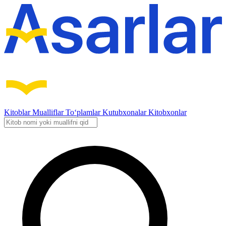
Kitoblar
Mualliflar
To‘plamlar
Kutubxonalar
Kitobxonlar