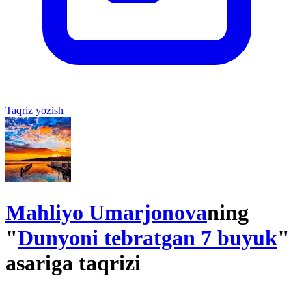
Taqriz yozish
Mahliyo Umarjonova
ning
"
Dunyoni tebratgan 7 buyuk
"
asariga taqrizi