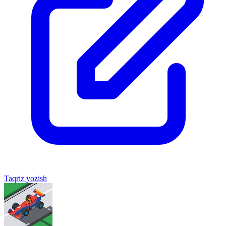
Taqriz yozish