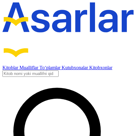
Kitoblar
Mualliflar
To‘plamlar
Kutubxonalar
Kitobxonlar