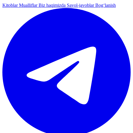
Kitoblar
Mualliflar
Biz haqimizda
Savol-javoblar
Bog‘lanish