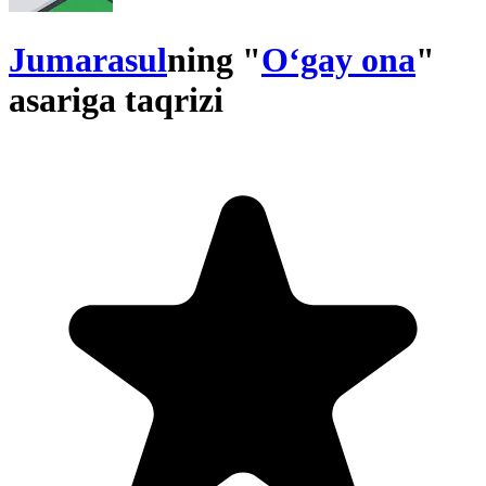
Jumarasul
ning "
O‘gay ona
"
asariga taqrizi