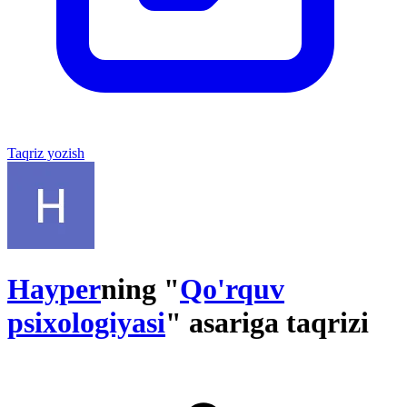
Taqriz yozish
Hayper
ning "
Qo'rquv
psixologiyasi
" asariga taqrizi