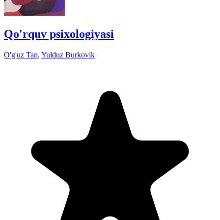
Qo'rquv psixologiyasi
O'g'uz Tan
,
Yulduz Burkovik