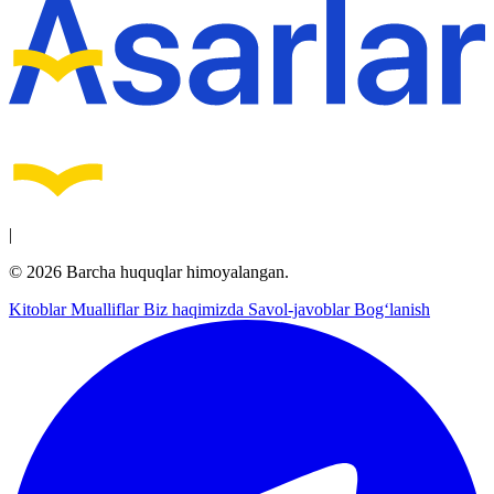
|
© 2026 Barcha huquqlar himoyalangan.
Kitoblar
Mualliflar
Biz haqimizda
Savol-javoblar
Bog‘lanish