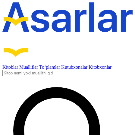
Kitoblar
Mualliflar
To‘plamlar
Kutubxonalar
Kitobxonlar