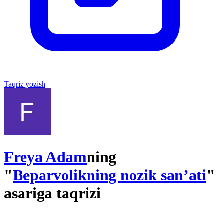
Taqriz yozish
Freya Adam
ning
"
Beparvolikning nozik san’ati
"
asariga taqrizi