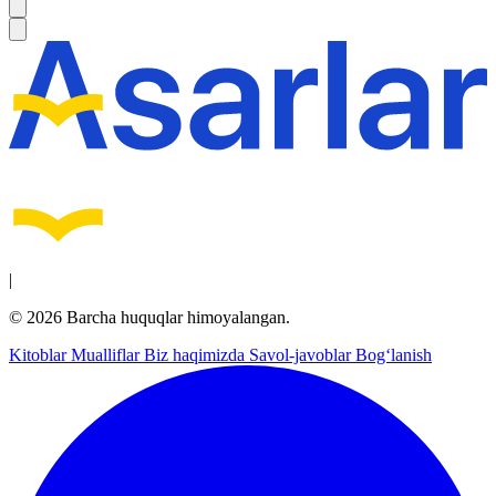
|
© 2026 Barcha huquqlar himoyalangan.
Kitoblar
Mualliflar
Biz haqimizda
Savol-javoblar
Bog‘lanish