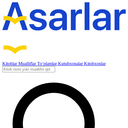
Kitoblar
Mualliflar
To‘plamlar
Kutubxonalar
Kitobxonlar