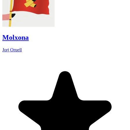
Molxona
Jorj Oruell