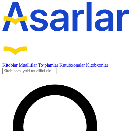
Kitoblar
Mualliflar
To‘plamlar
Kutubxonalar
Kitobxonlar