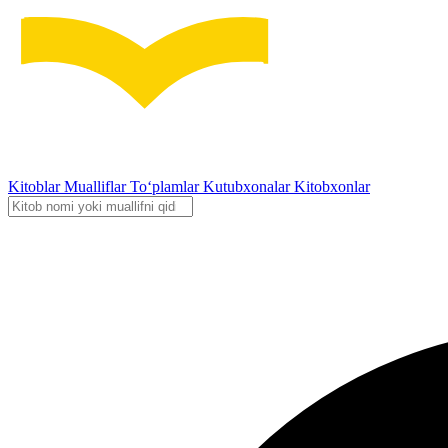
Kitoblar
Mualliflar
To‘plamlar
Kutubxonalar
Kitobxonlar