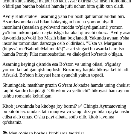
uchun kurashishga majbur bo'ladi. Asar oxirida esa inson tomonidan
o'ldirilgan barcha bolalari hamda jufti uchun bitta qilib xun oladi.
Avdiy Kallistratov - asarning yana bir bosh qahramonlaridan biri.
Asar davomida o'zi bilan ishlayotgan barcha yomon niyatli
insonlarni (masalan giyohvand modda to'playdiganlarni) yomon
yo'ldan imkon qadar qaytarishga harakat qiluvchi obraz. Avdiy asar
davomida go'yoki Iso Masih bilan bog'lanadi. Yakunda aynan o'sha
insonlar tomonidan daraxtga osib o'ldiriladi. "Usta va Margarita
(https://t.me/BahodirMahmud/5)" asari singari bu asarda ham Iso
hamda Pontiy Pilat munosabatlari va dialoglari ko'rsatib o'tilgan.
Asarning keyingi qismida esa Bo'ston va uning oilasi, o'lguday
yomon ko'radigan qishloqdoshi Bozorboy haqida hikoya keltiriladi.
Afsuski, Bo'ston hikoyasi ham ayanchli yakun topadi.
Shuningdek, mashhur gruzin Go'ram Jo'xadze hamda uning chekist
raqibi Sandro haqidagi "Oltovlon va yettinchi" hikoyasi ham aynan
ushbu romanda keltirilgan.
Kitob javonimda bu kitobga joy bormi? ✅ Chingiz Aytmatovning
bu kitobi tez orada sifatli muqova va yangi dizayn bilan qayta nashr
etilsa ajab emas. O'sha payt albatta sotib olib, kitob javonga
qo'shamiz.
📚 Men oʻqigan boshqa kitoblarga taqrizlar