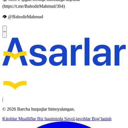
(https://t.me/BahodirMahmud/304)
👁 @BahodirMahmud
|
© 2026 Barcha huquqlar himoyalangan.
Kitoblar
Mualliflar
Biz haqimizda
Savol-javoblar
Bog‘lanish