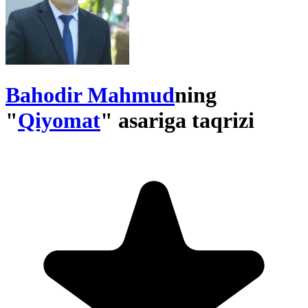
Bahodir Mahmud
ning
"
Qiyomat
" asariga taqrizi