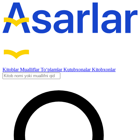
Kitoblar
Mualliflar
To‘plamlar
Kutubxonalar
Kitobxonlar