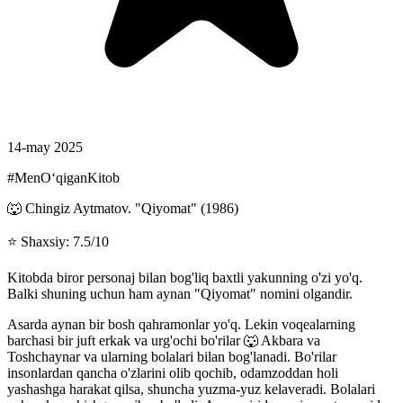
14-may 2025
#MenOʻqiganKitob
🐺 Chingiz Aytmatov. "Qiyomat" (1986)
⭐️ Shaxsiy: 7.5/10
Kitobda biror personaj bilan bog'liq baxtli yakunning o'zi yo'q.
Balki shuning uchun ham aynan "Qiyomat" nomini olgandir.
Asarda aynan bir bosh qahramonlar yo'q. Lekin voqealarning
barchasi bir juft erkak va urg'ochi bo'rilar 🐺 Akbara va
Toshchaynar va ularning bolalari bilan bog'lanadi. Bo'rilar
insonlardan qancha o'zlarini olib qochib, odamzoddan holi
yashashga harakat qilsa, shuncha yuzma-yuz kelaveradi. Bolalari