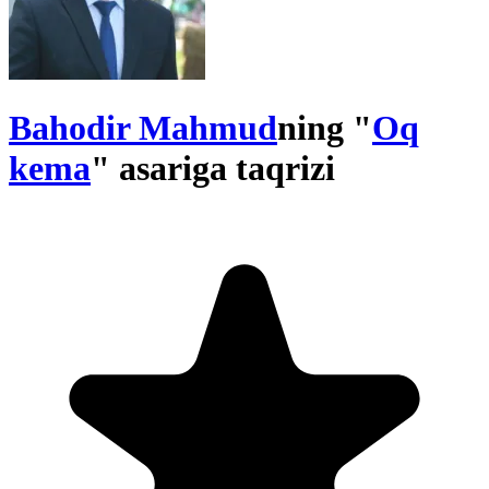
Bahodir Mahmud
ning "
Oq
kema
" asariga taqrizi