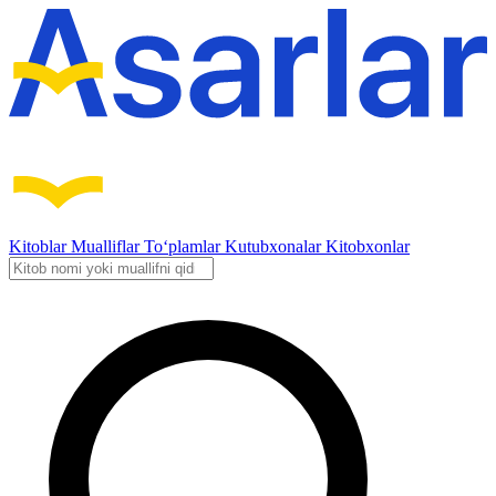
Kitoblar
Mualliflar
To‘plamlar
Kutubxonalar
Kitobxonlar