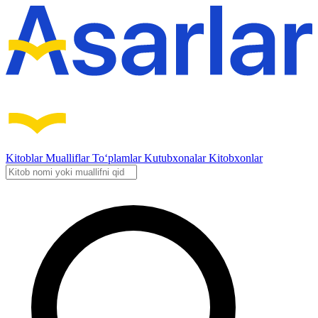
Kitoblar
Mualliflar
To‘plamlar
Kutubxonalar
Kitobxonlar