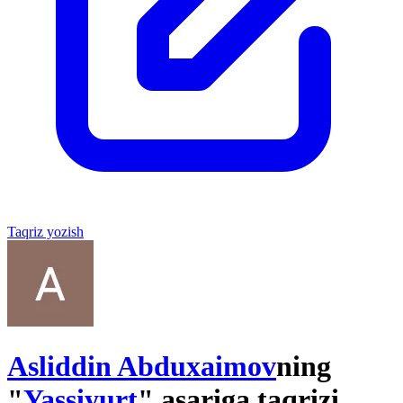
Taqriz yozish
Asliddin Abduxaimov
ning
"
Yassiyurt
" asariga taqrizi