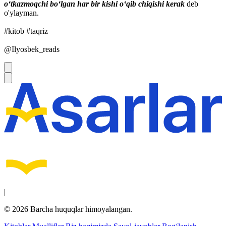
o‘tkazmoqchi bo‘lgan har bir kishi o‘qib chiqishi kerak
deb
o'ylayman.
#kitob
#taqriz
@Ilyosbek_reads
|
© 2026 Barcha huquqlar himoyalangan.