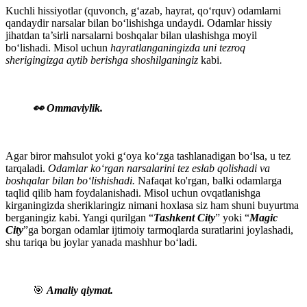
Kuchli hissiyotlar (quvonch, g‘azab, hayrat, qo‘rquv) odamlarni
qandaydir narsalar bilan bo‘lishishga undaydi. Odamlar hissiy
jihatdan ta’sirli narsalarni boshqalar bilan ulashishga moyil
bo‘lishadi. Misol uchun
hayratlanganingizda uni tezroq
sherigingizga aytib berishga shoshilganingiz
kabi.
👀 Ommaviylik.
Agar biror mahsulot yoki g‘oya ko‘zga tashlanadigan bo‘lsa, u tez
tarqaladi.
Odamlar ko‘rgan narsalarini tez eslab qolishadi va
boshqalar bilan bo‘lishishadi.
Nafaqat ko'rgan, balki odamlarga
taqlid qilib ham foydalanishadi. Misol uchun ovqatlanishga
kirganingizda sheriklaringiz nimani hoxlasa siz ham shuni buyurtma
berganingiz kabi. Yangi qurilgan “
Tashkent City
” yoki “
Magic
City
”ga borgan odamlar ijtimoiy tarmoqlarda suratlarini joylashadi,
shu tariqa bu joylar yanada mashhur bo‘ladi.
🎯
Amaliy qiymat.