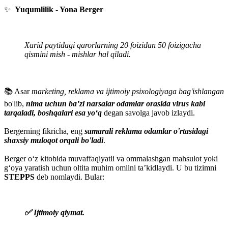
✨
Yuqumlilik - Yona Berger
Xarid paytidagi qarorlarning 20 foizidan 50 foizigacha
qismini mish - mishlar hal qiladi.
📚 Asar
marketing, reklama va ijtimoiy psixologiyaga bag'ishlangan
bo'lib,
nima uchun ba’zi narsalar odamlar orasida virus kabi
tarqaladi, boshqalari esa yo‘q
degan savolga javob izlaydi.
Bergerning fikricha, eng
samarali reklama odamlar o'rtasidagi
shaxsiy muloqot orqali bo'ladi
.
Berger o‘z kitobida muvaffaqiyatli va ommalashgan mahsulot yoki
g‘oya yaratish uchun oltita muhim omilni ta’kidlaydi. U bu tizimni
STEPPS
deb nomlaydi. Bular:
✅ Ijtimoiy qiymat.