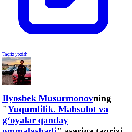
Taqriz yozish
Ilyosbek Musurmonov
ning
"
Yuqumlilik. Mahsulot va
g‘oyalar qanday
ommalashadi
" asariga taqrizi