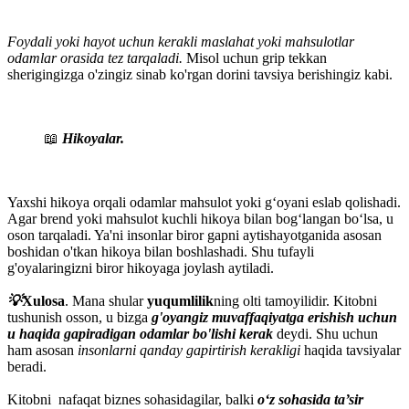
Foydali yoki hayot uchun kerakli maslahat yoki mahsulotlar
odamlar orasida tez tarqaladi.
Misol uchun grip tekkan
sherigingizga o'zingiz sinab ko'rgan dorini tavsiya berishingiz kabi.
📖
Hikoyalar.
Yaxshi hikoya orqali odamlar mahsulot yoki g‘oyani eslab qolishadi.
Agar brend yoki mahsulot kuchli hikoya bilan bog‘langan bo‘lsa, u
oson tarqaladi. Ya'ni insonlar biror gapni aytishayotganida asosan
boshidan o'tkan hikoya bilan boshlashadi. Shu tufayli
g'oyalaringizni biror hikoyaga joylash aytiladi.
💡
Xulosa
. Mana shular
yuqumlilik
ning olti tamoyilidir. Kitobni
tushunish osson, u bizga
g'oyangiz muvaffaqiyatga erishish uchun
u haqida gapiradigan odamlar bo'lishi kerak
deydi. Shu uchun
ham asosan
insonlarni qanday gapirtirish kerakligi
haqida tavsiyalar
beradi.
Kitobni nafaqat biznes sohasidagilar, balki
o‘z sohasida ta’sir