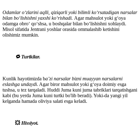
Odamlar o‘zlarini aqlli, qiziqarli yoki bilimli ko‘rsatadigan narsalar
bilan bo‘lishishni yaxshi ko‘rishadi.
Agar mahsulot yoki g‘oya
odamga obro‘ qo‘shsa, u boshqalar bilan bo‘lishishni xohlaydi.
Misol sifatida Jentrani yoshlar orasida ommalashib ketishini
olishimiz mumkin.
🔁 Turtkilar.
Kunlik hayotimizda b
a’zi narsalar bizni muayyan narsalarni
eslashga undaydi
. Agar biror mahsulot yoki g‘oya doimiy esga
tushsa, u tez tarqaladi. Huddi Juma kuni juma tabriklari tarqatishgani
kabi (bu yerda Juma kuni turtki bo'lib beradi). Yoki-da yangi yil
kelganda hamada oliviya salati esga keladi.
💥
Hissiyot.