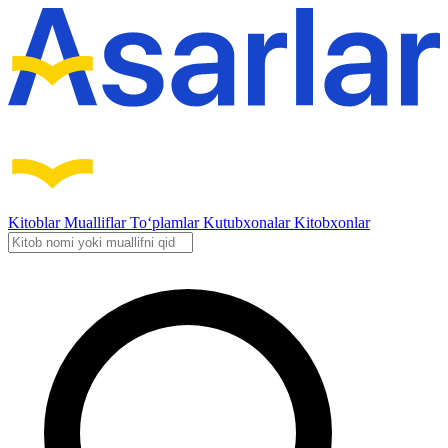
Kitoblar
Mualliflar
To‘plamlar
Kutubxonalar
Kitobxonlar