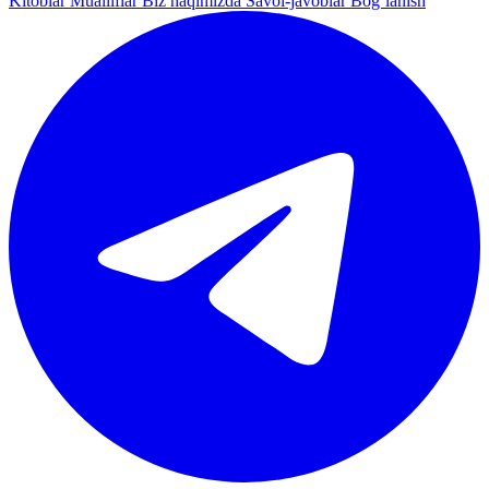
Kitoblar
Mualliflar
Biz haqimizda
Savol-javoblar
Bog‘lanish