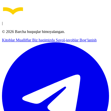
|
© 2026 Barcha huquqlar himoyalangan.
Kitoblar
Mualliflar
Biz haqimizda
Savol-javoblar
Bog‘lanish