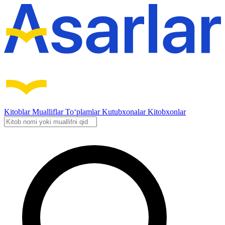
Kitoblar
Mualliflar
To‘plamlar
Kutubxonalar
Kitobxonlar