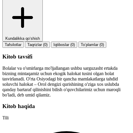
Kundalikka qo‘shish
Tafsilotlar
Taqrizlar (0)
Iqtiboslar (0)
To‘plamlar (0)
Kitob tavsifi
Bolalar va o'smirlarga mo'ljallangan ushbu sarguzasht ertakda
bizning mintaqamiz uchun ekogik halokat tusini olgan holat
tasvirlanadi. O'rta Osiyodagi bir qancha mamlakatlarga tahdid
soluvchi halokat – Orol dengizi qurishining o'ziga xos uslubda
qanday bartaraf qilinishini bilish o'quvchilarimiz uchun maroqli
bo'ladi, deb umid qilamiz.
Kitob haqida
Tili