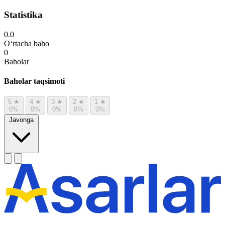
Statistika
0.0
O‘rtacha baho
0
Baholar
Baholar taqsimoti
5
★
4
★
3
★
2
★
1
★
0%
0%
0%
0%
0%
Javonga