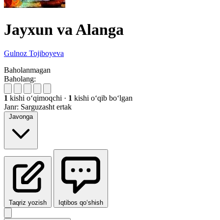
Jayxun va Alanga
Gulnoz Tojiboyeva
Baholanmagan
Baholang:
1
kishi oʻqimoqchi
·
1
kishi oʻqib boʻlgan
Janr:
Sarguzasht ertak
Javonga
Taqriz yozish
Iqtibos qo‘shish