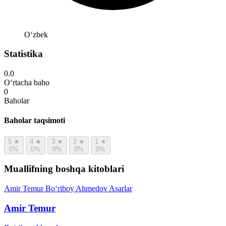
Oʻzbek
Statistika
0.0
O‘rtacha baho
0
Baholar
Baholar taqsimoti
5
★
4
★
3
★
2
★
1
★
0%
0%
0%
0%
0%
Muallifning boshqa kitoblari
Amir Temur
Bo‘riboy Ahmedov
Asarlar
Amir Temur