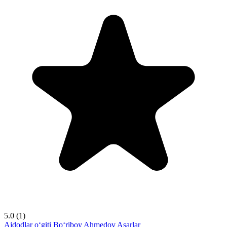
5.0
(1)
Ajdodlar o‘giti
Bo‘riboy Ahmedov
Asarlar