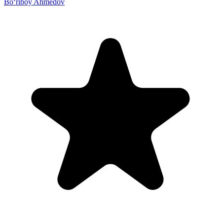
Bo‘riboy Ahmedov