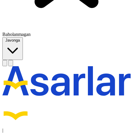
Baholanmagan
Javonga
|