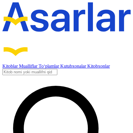
Kitoblar
Mualliflar
To‘plamlar
Kutubxonalar
Kitobxonlar