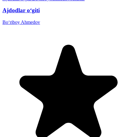
Ajdodlar o‘giti
Bo‘riboy Ahmedov