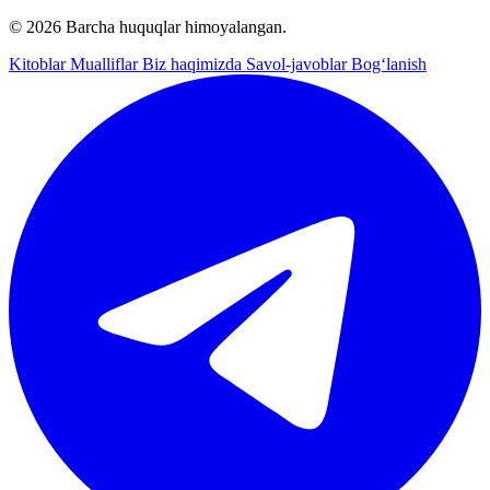
© 2026 Barcha huquqlar himoyalangan.
Kitoblar
Mualliflar
Biz haqimizda
Savol-javoblar
Bog‘lanish