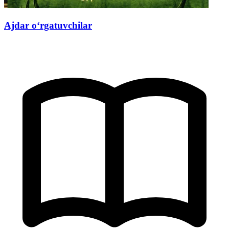
Ajdar o‘rgatuvchilar