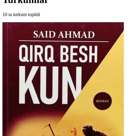
10
ta turkum topildi