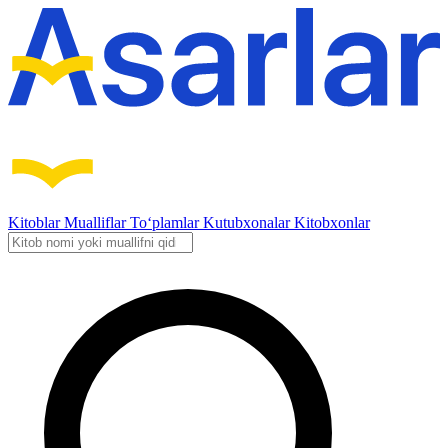
Kitoblar
Mualliflar
To‘plamlar
Kutubxonalar
Kitobxonlar