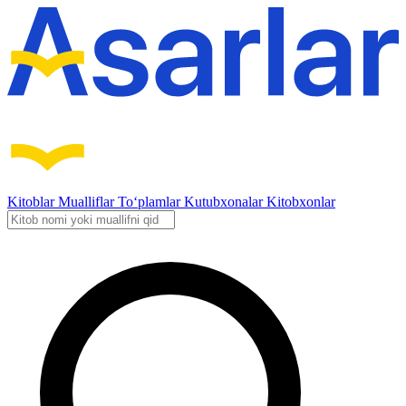
Kitoblar
Mualliflar
To‘plamlar
Kutubxonalar
Kitobxonlar