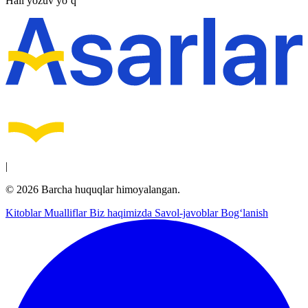
Hali yozuv yo‘q
|
© 2026 Barcha huquqlar himoyalangan.
Kitoblar
Mualliflar
Biz haqimizda
Savol-javoblar
Bog‘lanish