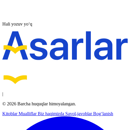
Hali yozuv yo‘q
|
© 2026 Barcha huquqlar himoyalangan.
Kitoblar
Mualliflar
Biz haqimizda
Savol-javoblar
Bog‘lanish