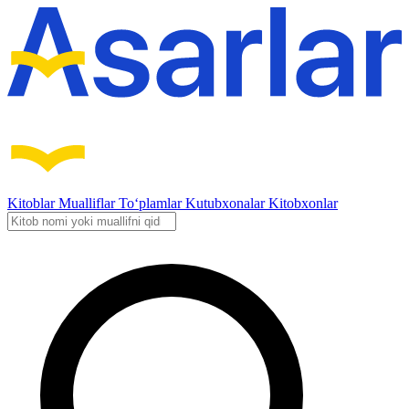
Kitoblar
Mualliflar
To‘plamlar
Kutubxonalar
Kitobxonlar