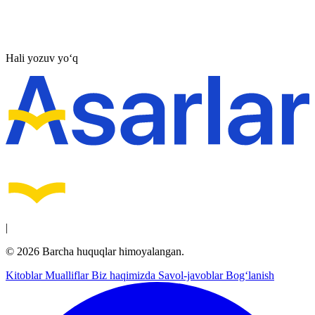
Hali yozuv yo‘q
|
© 2026 Barcha huquqlar himoyalangan.
Kitoblar
Mualliflar
Biz haqimizda
Savol-javoblar
Bog‘lanish