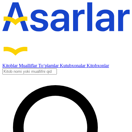
Kitoblar
Mualliflar
To‘plamlar
Kutubxonalar
Kitobxonlar