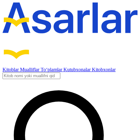
Kitoblar
Mualliflar
To‘plamlar
Kutubxonalar
Kitobxonlar