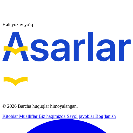
Hali yozuv yo‘q
|
© 2026 Barcha huquqlar himoyalangan.
Kitoblar
Mualliflar
Biz haqimizda
Savol-javoblar
Bog‘lanish