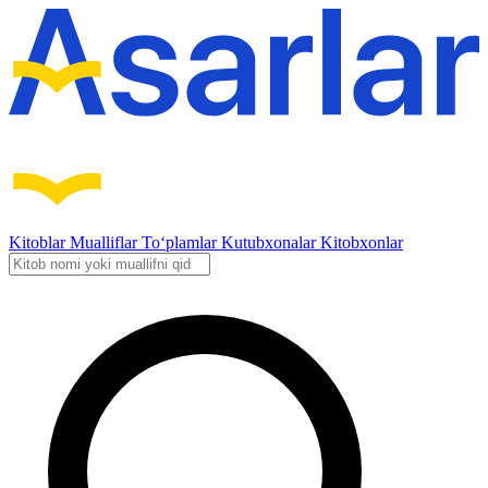
Kitoblar
Mualliflar
To‘plamlar
Kutubxonalar
Kitobxonlar