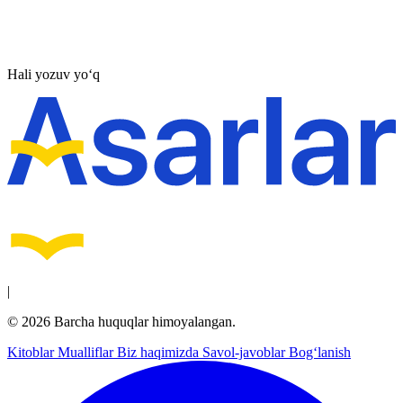
Hali yozuv yo‘q
|
© 2026 Barcha huquqlar himoyalangan.
Kitoblar
Mualliflar
Biz haqimizda
Savol-javoblar
Bog‘lanish