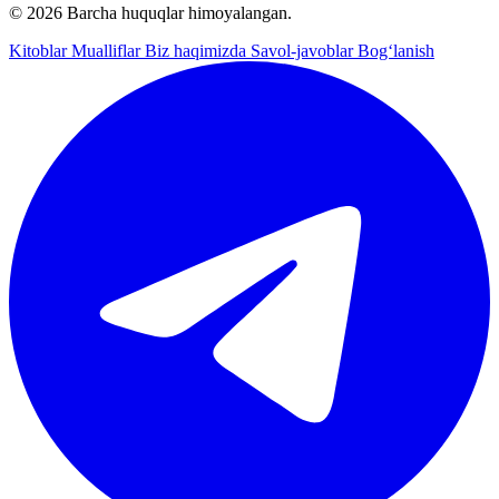
© 2026 Barcha huquqlar himoyalangan.
Kitoblar
Mualliflar
Biz haqimizda
Savol-javoblar
Bog‘lanish