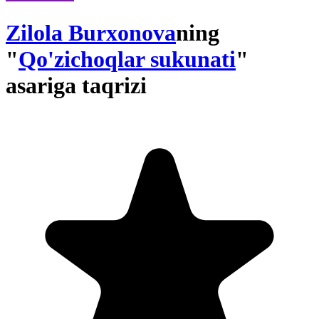
Zilola Burxonova
ning
"
Qo'zichoqlar sukunati
"
asariga taqrizi