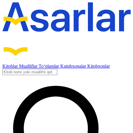
Kitoblar
Mualliflar
To‘plamlar
Kutubxonalar
Kitobxonlar