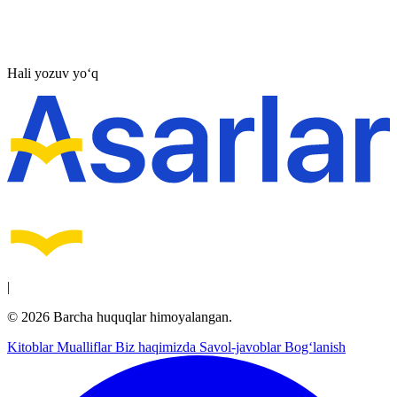
Hali yozuv yo‘q
|
© 2026 Barcha huquqlar himoyalangan.
Kitoblar
Mualliflar
Biz haqimizda
Savol-javoblar
Bog‘lanish