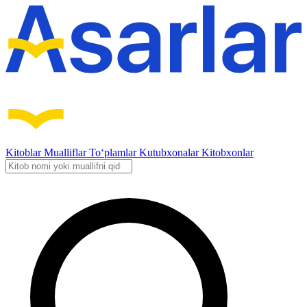
Kitoblar
Mualliflar
To‘plamlar
Kutubxonalar
Kitobxonlar